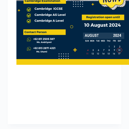
Tingkatkan Masa Depanmu: Bergabunglah dengan
Ujian Cambridge di SMAN 1 Teladan Yogyakarta!
Hai calon pemimpin masa depan! Apakah kamu siap
untuk membawa perjalanan akademis kamu ke
tingkat yang lebih tinggi dan bersinar di panggung
global? SMAN 1 Teladan Yogyakarta kini…
cambridge_teladan
July 16, 2024