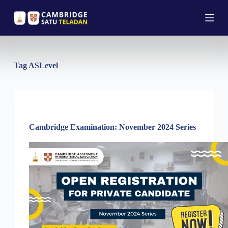
S
k
i
p
t
o
c
Tag
ASLevel
o
n
t
e
n
Berita
,
Private Candidate
t
Cambridge Examination: November 2024 Series